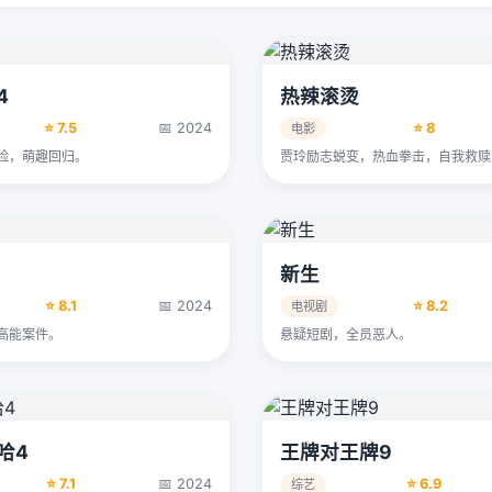
4
热辣滚烫
⭐ 7.5
📅 2024
⭐ 8
电影
险，萌趣回归。
贾玲励志蜕变，热血拳击，自我救赎
新生
⭐ 8.1
📅 2024
⭐ 8.2
电视剧
高能案件。
悬疑短剧，全员恶人。
哈4
王牌对王牌9
⭐ 7.1
📅 2024
⭐ 6.9
综艺