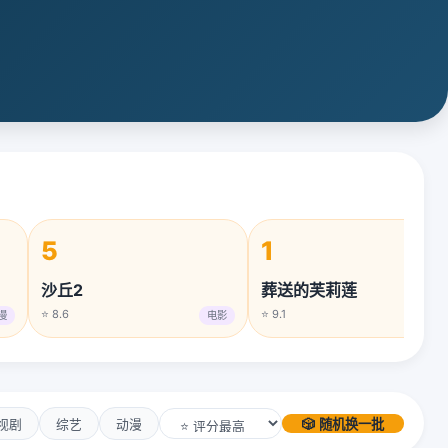
5
1
沙丘2
葬送的芙莉莲
⭐ 8.6
⭐ 9.1
漫
电影
动漫
视剧
综艺
动漫
🎲 随机换一批