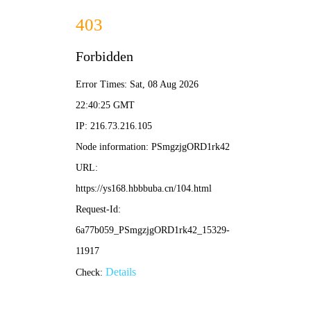
✨ 新新影院
新片·新榜·新体验 | 发现好剧 分享热爱
🏆
热门榜单 · 点击直达
1
2
3
葬送的芙莉莲
我的阿勒泰
咒术
⭐ 9.1
⭐ 8.9
⭐ 8.8
动漫
剧集
🔍 搜索